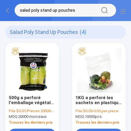
Salad Poly Stand Up Pouches
(4)
500g a perforé
1KG a perforé les
l'emballage végétal
sachets en plastique
de LDPE met en sac
clairs de poly de
Prix:
$0.07/Pieces 20000-99999 Pieces
Prix:
$0.03-0.05 per piece
de poly poches de
gravure poche de
MOQ:
20000 morceaux
MOQ:
10000pcs
support de salade
fermeture éclair pour
avec des trous
la salade de
Trouvez les derniers prix
Trouvez les derniers prix
empaquetage