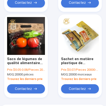
Contactez
Contactez
Sacs de légumes de
Sachet en matière
qualité alimentaire
plastique de
personnalisés Sacs
emballage d'Arugula
Prix:
$0.05-0.08/Pieces 20000-99999 Pieces
Prix:
$0.07/Pieces 20000-99999 Pieces
d'emballage de fruits
de bébé de sacs
MOQ:
20000 pièces
MOQ:
20000 morceaux
en plastique poly
d'anti légume de
brouillard de BOPP
Trouvez les derniers prix
Trouvez les derniers prix
pour le fruit frais
Contactez
Contactez