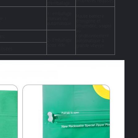
Propriétés requises
d'emballage
1- emballage
Haute barrière
ie 1
manuel ou
d'oxygène et
automatique
d'humidité, adapté
au
conditionnement
es:
2- Emballage
automatique à
sous vide
grande vitesse
ilisées