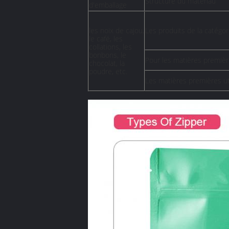
Structure du matériau
d'emballage
les noix de cajou,
Les produits de la catégor
le café, les
collations, les
bonbons, le
Pour les matières premièr
chocolat, la
poudre, etc.
Les matières premières ut