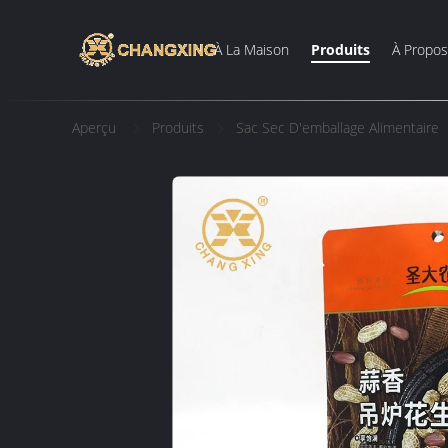
À La Maison
Produits
À Propo
Aperçu
Produits
Sac Sec D'emballage Alimentaire