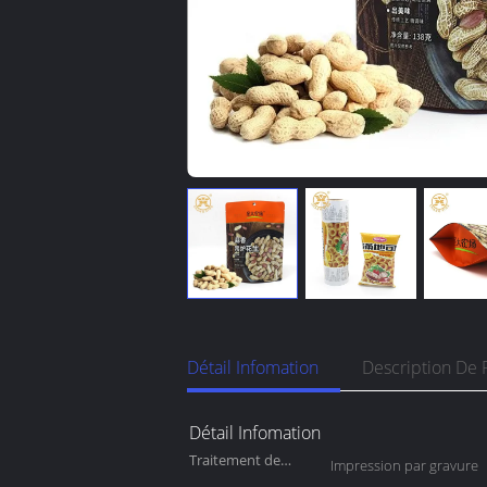
Détail Infomation
Description De 
Détail Infomation
Traitement de
Impression par gravure
surface: