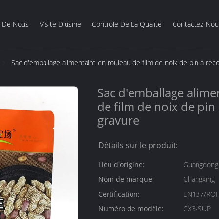
s De Nous
Visite D'usine
Contrôle De La Qualité
Contactez-Nou
Sac d'emballage alimentaire en rouleau de film de noix de pin à reco
Sac d'emballage alime
de film de noix de pin
gravure
Détails sur le produit:
Lieu d'origine:
Guangdong,
Nom de marque:
Changxing
Certification:
EN137/ROH
Numéro de modèle:
CX3-SUP