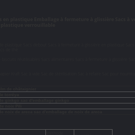
 en plastique Emballage à fermeture à glissière Sacs à ve
 plastique verrouillable
e plastique Sacs debout Sacs à fermeture à glissière en plastique Sacs d
acs de thé
iscuits réutilisables Sacs alimentaires Sacs à fermeture à glissière Sa
ier Kraft Sac à vide Sac de stérilisation Sac à refaire Sac pour nourri
ilm de châtaignier
de torréya
 de ginkgo sac d'emballage ginkgo
e noix Pili
de noix de areca sac d'emballage de noix de areca
Méthode