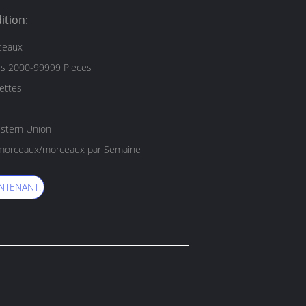
ition:
ceaux
es 2000-99999 Pieces
lettes
estern Union
10000000 morceaux/morceaux par Semaine
NTENANT.