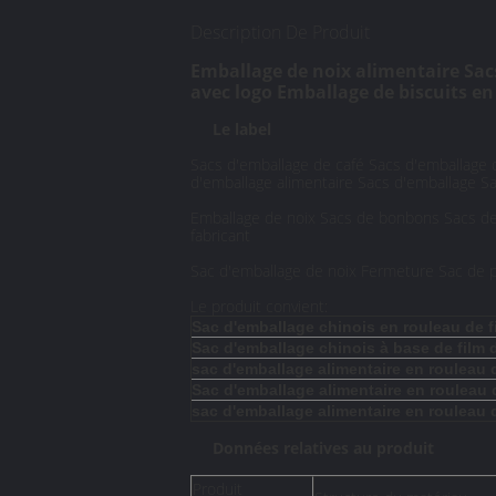
Description De Produit
Emballage de noix alimentaire Sacs
avec logo Emballage de biscuits en
Le label
Sacs d'emballage de café Sacs d'emballage d
d'emballage alimentaire Sacs d'emballage S
Emballage de noix Sacs de bonbons Sacs de b
fabricant
Sac d'emballage de noix Fermeture Sac de pap
Le produit convient:
Sac d'emballage chinois en rouleau de f
Sac d'emballage chinois à base de film 
sac d'emballage alimentaire en rouleau
Sac d'emballage alimentaire en rouleau d
sac d'emballage alimentaire en rouleau 
Données relatives au produit
Produit