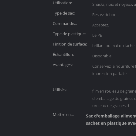
Utilisation:
Snacks, noix et noyaux, 
Type de sac:
Restez debout.
Commande
Acceptez.
personnalisée:
Type de plastique:
Le PE
Finition de surface:
brillant ou mat ou tache
Échantillon:
Disponible
Avantages:
Conservez la nourriture f
impression parfaite
Utilisés:
film en rouleau de grain
d'emballage de graines 
rouleau de graines d
Mettre en
Sac d'emballage aliment
évidence:
sachet en plastique avec