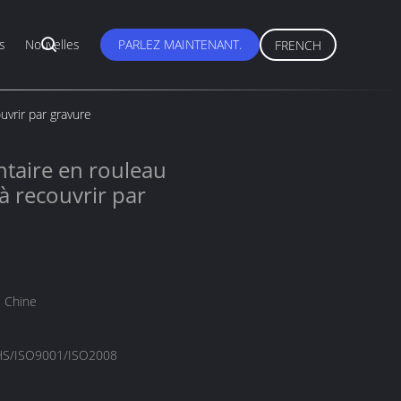
s
Nouvelles
PARLEZ MAINTENANT.
FRENCH
uvrir par gravure
ntaire en rouleau
 à recouvrir par
 Chine
S/ISO9001/ISO2008