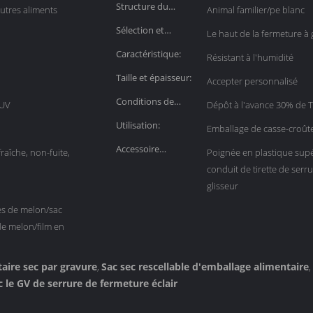
Structure du
autres aliments
Animal familier/pe blanc
matériau:
Sélection et
Le haut de la fermeture à g
manutention:
Caractéristique:
Résistant à l'humidité
Taille et épaisseur:
Accepter personnalisé
Conditions de
 UV
Dépôt à l'avance 30% de T
paiement:
Utilisation:
Emballage de casse-croûte
Accessoire
raîche, non-fuite,
Poignée en plastique supé
disponible:
conduit de tirette de serr
glisseur
es de melon/sac
de melon/film en
aire sec par gravure
Sac sec rescellable d'emballage alimentaire
,
,
 le GV de serrure de fermeture éclair