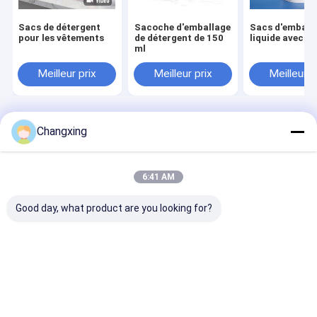
Sacs de détergent
Sacoche d'emballage
Sacs d'emball
pour les vêtements
de détergent de 150
liquide avec év
ml
Meilleur prix
Meilleur prix
Meilleur p
Aperçu
Desktop Site
Changxing
Plan du site
Politique de confidentialité
Qualité
Sacs de empaquetage de café
Usine De Chine.Copyright ©
2026 Guangdong Changxing Printing Service Co., Ltd.. All Rights
6:41 AM
Reserved.
Good day, what product are you looking for?
À la maison
Produits
À propos de nous