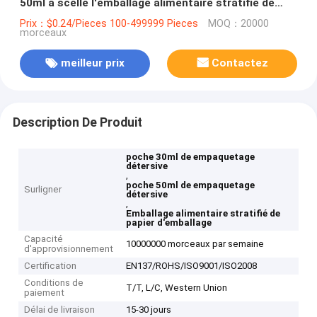
50ml a scellé l'emballage alimentaire stratifié de
papier d'emballage
Prix：$0.24/Pieces 100-499999 Pieces
MOQ：20000
morceaux
meilleur prix
Contactez
Description De Produit
poche 30ml de empaquetage
détersive
,
poche 50ml de empaquetage
Surligner
détersive
,
Emballage alimentaire stratifié de
papier d'emballage
Capacité
10000000 morceaux par semaine
d'approvisionnement
Certification
EN137/ROHS/ISO9001/ISO2008
Conditions de
T/T, L/C, Western Union
paiement
Délai de livraison
15-30 jours