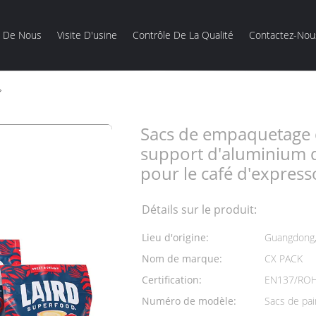
s De Nous
Visite D'usine
Contrôle De La Qualité
Contactez-Nou
Sacs de empaquetage de poche de support d'aluminium de Mylar Alu
Sacs de empaquetage 
support d'aluminium 
pour le café d'expres
Détails sur le produit:
Lieu d'origine:
Guangdong,
Nom de marque:
CX PACK
Certification:
EN137/ROH
Numéro de modèle:
Sacs de pai