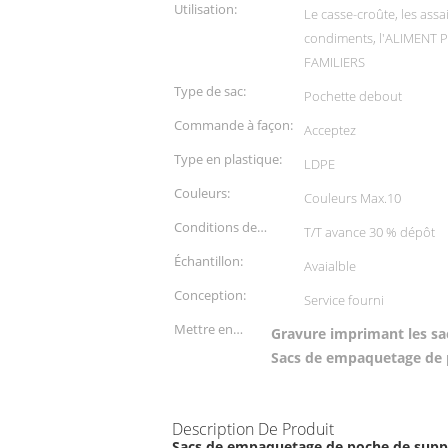
Utilisation:
Le casse-croûte, les ass
condiments, l'ALIMENT
FAMILIERS
Type de sac:
Pochette debout
Commande à façon:
Acceptez
Type en plastique:
LDPE
Couleurs:
Couleurs Max.10
Conditions de
T/T avance 30 % dépôt
paiement:
Échantillon:
Avaialble
Conception:
Service fourni
Mettre en
Gravure imprimant les s
évidence:
Sacs de empaquetage de 
Description De Produit
Sacs de empaquetage de poche de suppo