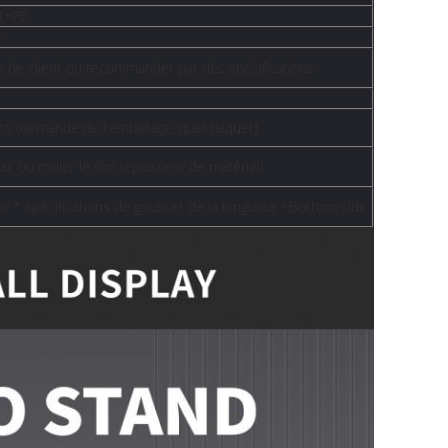
T+PE
E
ce de client ou recommander par des spécifications
its (demande de l'emballage, quel paquet)
c ou rouler le film (épaisseur de matériel)
geur * spécifications de gousset de la longueur +Bottom/side