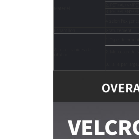
2. PET+AL+VMPE
Matériel
3. PET+AL+NY+P
4 selon l'exigen
Échantillon
Gratuitement
1. Type de produ
Astuces rapides de
2. Morceaux de sa
citation
3. Taille par lar