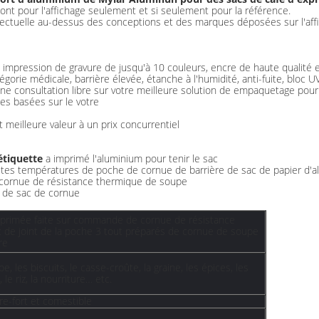
sont pour l'affichage seulement et si seulement pour la référence.
lectuelle au-dessus des conceptions et des marques déposées sur l'aff
 : impression de gravure de jusqu'à 10 couleurs, encre de haute qualité
égorie médicale, barrière élevée, étanche à l'humidité, anti-fuite, bloc U
une consultation libre sur votre meilleure solution de empaquetage pour
les basées sur le votre
 meilleure valeur à un prix concurrentiel
étiquette
a imprimé l'aluminium pour tenir le sac
hautes températures de poche de cornue de barrière de sac de papier d'
 cornue de résistance thermique de soupe
p de sac de cornue
mprimée faite sur commande de cornue de résistance
 de joint de la poche 3 tout préparés de cornue de soupe
re
upe, les biscuits, le casse-croûte, la graine, les épices, les
, le riz, la nourriture… etc.
re-fort et comestible