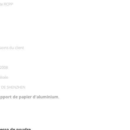
te RCPP
oins du client
2008
lisée
T DE SHENZHEN
pport de papier d'aluminium
,
resso de poudre