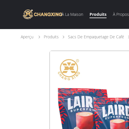
À La Maison
Produits
À Propo
Aperçu
Produits
Sacs De Empaquetage De Café