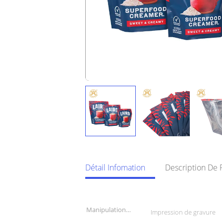
Détail Infomation
Description De 
Détail Infomation
Manipulation
Impression de gravure
extérieure: