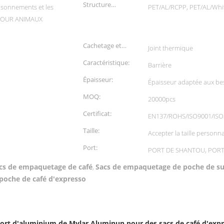
Structure
aisonnements et les
PET/AL/RCPP, PET/AL/Whi
matérielle:
 POUR ANIMAUX
Cachetage et
Joint thermique
poignée:
Caractéristique:
Barrière
Épaisseur:
Épaisseur adaptée aux bes
MOQ:
20000pcs
Certificat:
EN137/ROHS/ISO9001/ISO
Taille:
Accepter la taille personna
Port:
PORT DE SHANTOU, POR
acs de empaquetage de café
Sacs de empaquetage de poche de su
,
poche de café d'expresso
rt d'aluminium de Mylar Aluminun pour des sacs de café d'exp