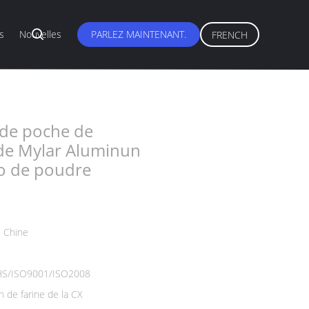
s
Nouvelles
PARLEZ MAINTENANT.
FRENCH
minun pour le café d'expresso de poudre
de poche de
de Mylar Aluminun
so de poudre
 Chine
S/ISO9001/ISO2008
n de farine de la CX