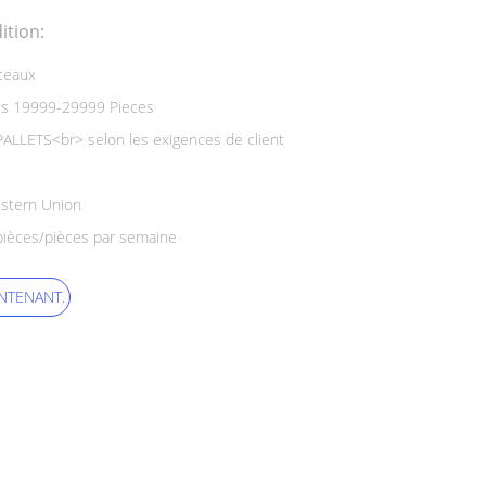
ition:
ceaux
es 19999-29999 Pieces
ALLETS<br> selon les exigences de client
estern Union
ièces/pièces par semaine
NTENANT.