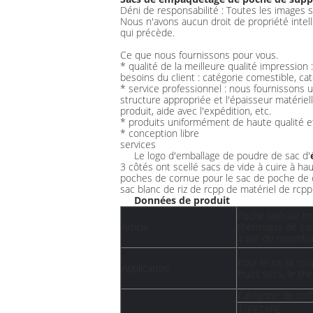
Déni de responsabilité : Toutes les images 
Nous n'avons aucun droit de propriété intel
qui précède.
Ce que nous fournissons pour vous.
* qualité de la meilleure qualité impression
besoins du client : catégorie comestible, cat
* service professionnel : nous fournissons 
structure appropriée et l'épaisseur matériel
produit, aide avec l'expédition, etc.
* produits uniformément de haute qualité et
* conception libre
services
Le logo d'emballage de poudre de sac d'
3 côtés ont scellé sacs de vide à cuire à 
poches de cornue pour le sac de poche de
sac blanc de riz de rcpp de matériel de rcp
Données de produit
Poche latérale i
Article
thermique de sac
à sac de nourritu
Pour le riz, la so
Application
fruits secs, le thé
Catégorie de coff
1. PET+PE